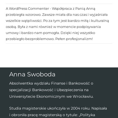
A WordPress Commenter
-
Współpraca z Panią Anną
przebiegła wzorowo. Zawsze miała dla nas czas i wyjaśniała
wszelkie wątpliwości. Po za tym jest bardzo miłą i kulturalną
osobą. Była z nami również w momencie podpisywania
umowy i bardzo nam pomogła. Dzięki niej wszystko
przebiegło bezproblemowo. Pełen profesjonalizm!
Anna Swoboda
Absolwentka wydziału Finanse i Bankowość o
specjalizacji Bankowość i Ubezpieczenia na
Uniwersytecie Ekonomicznym we Wrocławiu.
Studia magisterskie ukończyła w 2004 roku. Napisała
i obroniła pracę magisterską o tytule: „Polityka