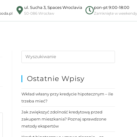
ul. Sucha 3, Spaces Wroclavia
pon-pt 9:00-18:00
oda.pl
50-086 Wrocław
Zamknięte w weekendy
Ostatnie Wpisy
Wkład własny przy kredycie hipotecznym – ile
trzeba mieć?
Jak zwiększyć zdolność kredytową przed
zakupem mieszkania? Poznaj sprawdzone
metody ekspertów
Kredyt hipoteczny a umowa zlecenie – co