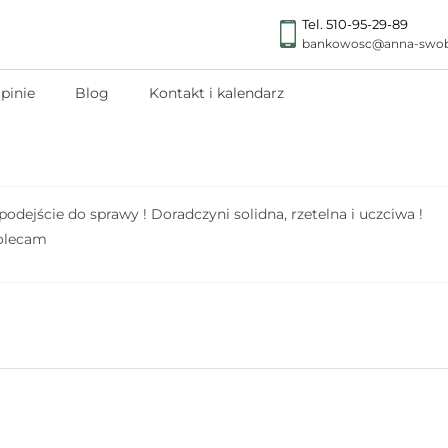
Tel. 510-95-29-89
bankowosc@anna-swob
pinie
Blog
Kontakt i kalendarz
odejście do sprawy ! Doradczyni solidna, rzetelna i uczciwa !
olecam